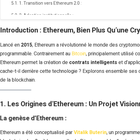
1. Transition vers Ethereum 2.0 :
2. Adoption institutionnelle :
3. Concurrence et innovation :
Introduction : Ethereum, Bien Plus Qu’une C
5. Les Avantages et Limites d’Ethereum
Lancé en
2015
, Ethereum a révolutionné le monde des cryptomon
programmable. Contrairement au
Avantages :
Bitcoin
, principalement utilisé
Ethereum permet la création de
contrats intelligents
et d’appli
Limites :
cache-t-il derrière cette technologie ? Explorons ensemble ses o
6. Comment Acheter et Utiliser Ethereum ?
de la blockchain.
Acheter de l’Ether (ETH) :
1. Les Origines d’Ethereum : Un Projet Visio
Utiliser Ethereum :
Conclusion : Ethereum, Une Révolution en Marche
La genèse d’Ethereum :
Ethereum a été conceptualisé par
Vitalik Buterin
, un programmeu