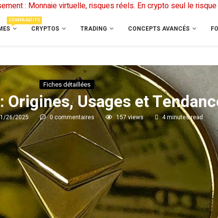
ement : Monnaie virtuelle, risques réels. En crypto seul le risque 
COMPARATIFS
MES
CRYPTOS
TRADING
CONCEPTS AVANCÉS
F
Fiches détaillées
 : Origines, Usages et Tendan
1/26/2025
0 commentaires
157
views
4 minutes read