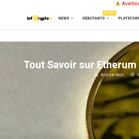
Avertiss
GUIDES
NEWS
DÉBUTANTS
PLATEFOR
Tout Savoir sur Etherum
écrit par
Nico
0